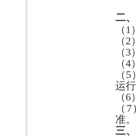
二、
（1
（2
（3
（4
（5
运行
（6
（7
准。
三、