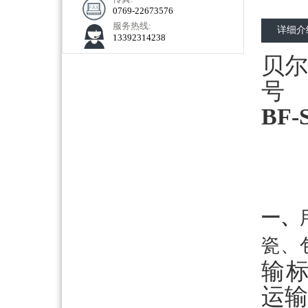
0769-22673576
服务热线:
详细介
13392314238
贝尔
号
BF-
一、
瓷、
输标
运输