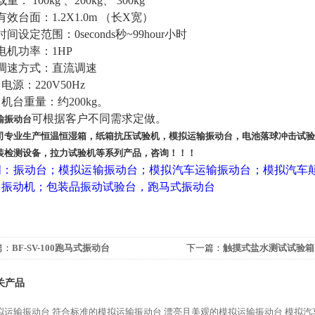
载重： 100kg 、200kg、 300kg
有效台面：1.2X1.0m （长X宽）
时间设定范围：0seconds秒~99hour小时
电机功率：1HP
调速方式：直流调速
）
电源：220V50Hz
）
机台重量：约200kg。
可根据客户不同需求定做。
输振动台
司专业生产恒温恒湿箱，纸箱抗压试验机，模拟运输振动台，电池落球冲击试验
装检测设备，拉力试验机等系列产品，咨询！！！
词：振动台；模拟运输振动台；模拟汽车运输振动台；模拟汽车
；振动机；包装品振动试验台，跑马式振动台
篇：
BF-SV-100跑马式振动台
下一篇：
触摸式盐水测试试验箱
关产品
拟运输振动台
符合标准的模拟运输振动台
漂亮且美观的模拟运输振动台
模拟汽