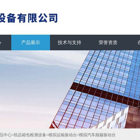
心
产品展示
技术与支持
荣誉资质
品中心
>
纸品箱包检测设备
>
模拟运输振动台
>模拟汽车颠簸振动台