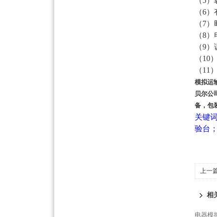
（5）
（6）
（7）
（8）
（9）
（10
（11
模拟运
贝尔公
备，包
关键
验台
上一
相
电器模