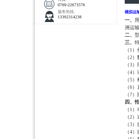
0769-22673576
服务热线:
模拟运
13392314238
一、
用
洲运输
二、
三、
特
（1）
（2）
（3）
（4）
（5）
（6）
（7）
四、
（1）
（2）
（3）
（4）