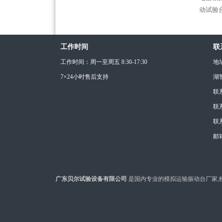
动试验
工作时间
联
工作时间：周一至周五 8:30-17:30
地
7×24小时售后支持
湖
联
联系
联系
邮箱
广东贝尔试验设备有限公司
是国内专业的模拟运输振动台厂家,