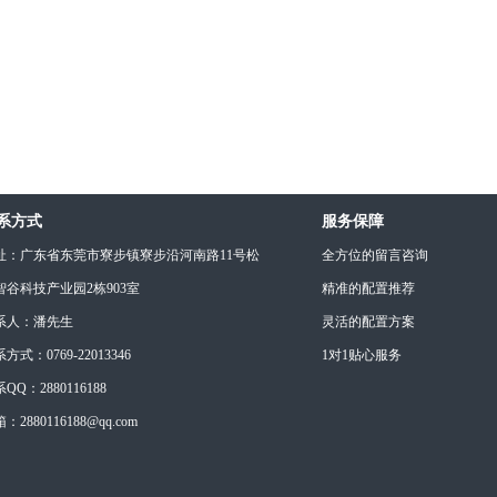
系方式
服务保障
址：广东省东莞市寮步镇寮步沿河南路11号松
全方位的留言咨询
智谷科技产业园2栋903室
精准的配置推荐
系人：潘先生
灵活的配置方案
方式：0769-22013346
1对1贴心服务
QQ：2880116188
：2880116188@qq.com