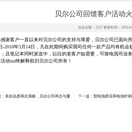
贝尔公司回馈客户活动
点击次数：2337 更新时间：2010-04
为感谢客户一直以来对贝尔公司的支持与厚爱，贝尔公司已面向
日
-2010
年
5
月
14
日，凡在此期间购买我司任何一款产品均有机会
）；且笔记本同时派送中，以往的老客户如需要，可致电我司业
本活动zui终解释权归贝尔公司所有！
篇：
良好品质再次亲睐，贝尔公司再次与厦
下一篇：
型电池挤压和电池针刺
霖科技有限公司签约成功