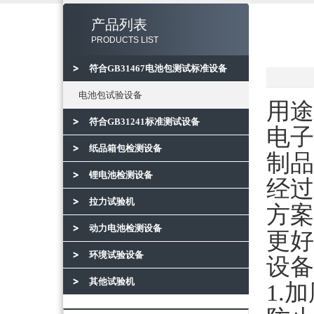
产品列表
PRODUCTS LIST
符合GB31467电池包测试标准设备
电池包试验设备
用途
符合GB31241标准测试设备
电子
纸品箱包检测设备
制品
锂电池检测设备
经过
拉力试验机
方案
动力电池检测设备
更好
环境试验设备
设备
其他试验机
1.
加