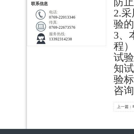
防止
联系信息
2.
采
电话:
0769-22013346
验的
传真:
0769-22673576
3、
服务热线:
13392314238
程）
试验
知试
验标
咨询
上一篇：