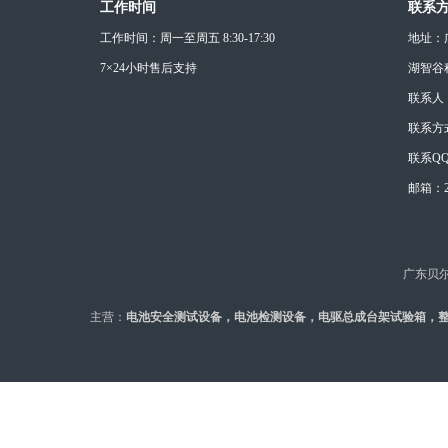
工作时间
联系
工作时间：周一至周五 8:30-17:30
地址：
7×24小时售后支持
湖智谷
联系人
联系方式：
联系QQ：
邮箱：28
广东贝尔试
主营：
电池安全测试设备，电池检测设备，电驱总成台架试验箱，整