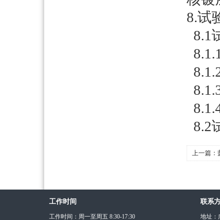
8.
8.
8.
8.
8.
8.
8.
上一篇：
工作时间
联系
工作时间：周一至周五 8:30-17:30
地址：