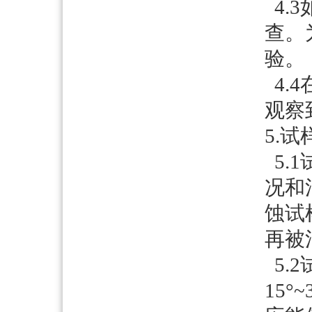
4.
查。
验。
4.
观察
5.试
5.
况和
蚀试
再被
5.
15